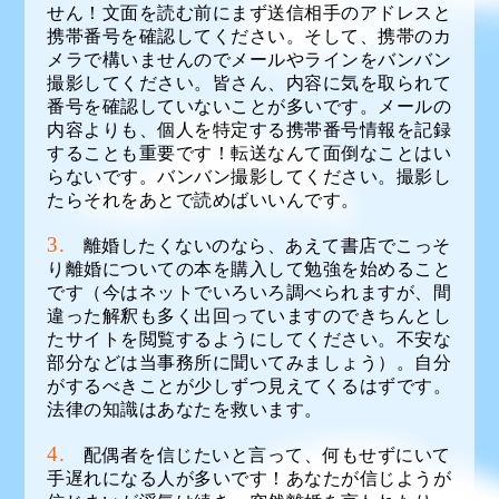
せん！文面を読む前にまず送信相手のアドレスと
携帯番号を確認してください。そして、携帯のカ
メラで構いませんのでメールやラインをバンバン
撮影してください。皆さん、内容に気を取られて
番号を確認していないことが多いです。メールの
内容よりも、個人を特定する携帯番号情報を記録
することも重要です！転送なんて面倒なことはい
らないです。バンバン撮影してください。撮影し
たらそれをあとで読めばいいんです。
3.
離婚したくないのなら、あえて書店でこっそ
り離婚についての本を購入して勉強を始めること
です（今はネットでいろいろ調べられますが、間
違った解釈も多く出回っていますのできちんとし
たサイトを閲覧するようにしてください。不安な
部分などは当事務所に聞いてみましょう）。自分
がするべきことが少しずつ見えてくるはずです。
法律の知識はあなたを救います。
4.
配偶者を信じたいと言って、何もせずにいて
手遅れになる人が多いです！あなたが信じようが