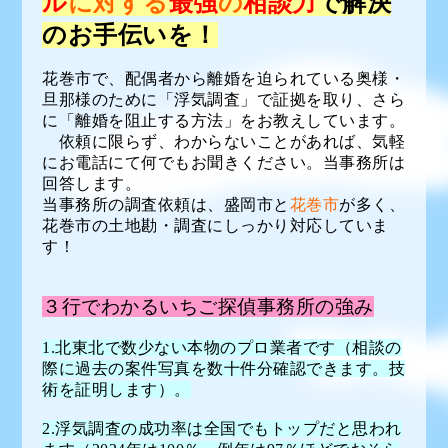
ル
に対する
最強
の
相談力
で解決
のお手伝いを！
花巻市で、配偶者から離婚を迫られている奥様・
旦那様のために「浮気調査」で証拠を取り、さら
に「離婚を阻止する方法」をお教えしています。
依頼に限らず、わからないことがあれば、気軽
にお電話にて何でもお聞きください。当事務所は
回答します。
当事務所の調査依頼は、盛岡市と
花巻市
が多く、
花巻市の土地勘・調査にしっかり対応していま
す！
３行でわかるいちご探偵事務所の強み
1.北東北で数少ない本物のプロ業者です（相談の
際に過去の案件写真を数十件分確認できます。技
術を証明します）。
2.浮気調査の成功率は全国でもトップだと思われ