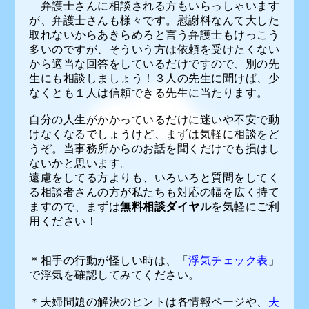
弁護士さんに相談される方もいらっしゃいます
が、弁護士さんも様々です。慰謝料なんて大した
取れないからあきらめろと言う弁護士もけっこう
多いのですが、そういう方は依頼を受けたくない
から適当な回答をしているだけですので、別の先
生にも相談しましょう！３人の先生に聞けば、少
なくとも１人は信頼できる先生に当たります。
自分の人生がかかっているだけに迷いや不安で動
けなくなるでしょうけど、まずは気軽に相談をど
うぞ。当事務所からのお話を聞くだけでも損はし
ないかと思います。
遠慮をしてる方よりも、いろいろと質問をしてく
る相談者さんの方が私たちも対応の幅を広く持て
ますので、まずは
無料相談ダイヤル
を気軽にご利
用ください！
＊相手の行動が怪しい時は、「
浮気チェック表
」
で浮気を確認してみてください。
＊夫婦問題の解決のヒントは各情報ページや、
夫