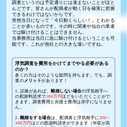
調査というのは予定通りには進まないことがほと
んどです。皆さんが配偶者が動く日を確実に把握
できるわけではないからです。
突然当日になって「今日動くらしい！」とわかる
ことが多いものです。その時に関東や仙台の業者
では駆け付けることはできません。
当事務所は当日に急に駆け付けるということも可
能です。これが他社との大きな違いですね。
浮気調査を費用をかけてまでやる必要がある
のか？
多くの方はそのような疑問を持ちます。
でも、調
査の
メリット
があります！
1. 証拠があれば、
離婚しない場合
の浮気相手へ
の慰謝料請求で
100万円
ほどをいただくことがで
きます。調査費用と弁護士費用は赤字になりませ
ん。
2.
離婚をする場合
は、配偶者と浮気相手に
200～
300万円
ほどの慰謝料請求ができます（年収が高