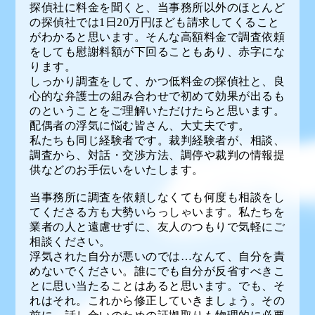
探偵社に料金を聞くと、当事務所以外のほとんど
の探偵社では1日20万円ほども請求してくること
がわかると思います。そんな高額料金で調査依頼
をしても慰謝料額が下回ることもあり、赤字にな
ります。
しっかり調査をして、かつ低料金の探偵社と、良
心的な弁護士の組み合わせで初めて効果が出るも
のということをご理解いただけたらと思います。
配偶者の浮気に悩む皆さん、大丈夫です。
私たちも同じ経験者です。裁判経験者が、相談、
調査から、対話・交渉方法、調停や裁判の情報提
供などのお手伝いをいたします。
当事務所に調査を依頼しなくても何度も相談をし
てくださる方も大勢いらっしゃいます。私たちを
業者の人と遠慮せずに、友人のつもりで気軽にご
相談ください。
浮気された自分が悪いのでは…なんて、自分を責
めないでください。誰にでも自分が反省すべきこ
とに思い当たることはあると思います。でも、そ
れはそれ。これから修正していきましょう。その