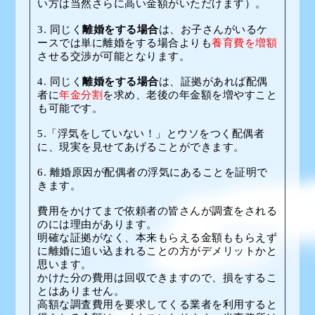
い方は当然さらに高い金額がいただけます）。
3. 同じく
離婚をする場合
は、お子さんがいるケ
ースでは単に離婚をする場合よりも
養育費を増額
させる交渉が可能となります。
4. 同じく
離婚をする場合
は、証拠があれば配偶
者に
年金分割
を求め、老後の年金額を増やすこと
も可能です。
5.「浮気をしていない！」とウソをつく配偶者
に、現実を見せてあげることができます。
6. 離婚原因が配偶者の浮気にあることを証明で
きます。
費用をかけてまで依頼者の皆さんが調査をされる
のには理由があります。
明確な証拠がなく、本来もらえる金額ももらえず
に離婚に追い込まれることの方がデメリットかと
思います。
かけた分の費用は回収できますので、損をするこ
とはありません。
高額な調査費用を要求してくる業者を利用すると