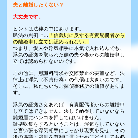
夫と離婚したくない？
大丈夫です。
ヒントは法律の中にあります。
民法の判例上…
「信義則に反する有責配偶者から
の離婚申し立ては認められない」
つまり、愛人や浮気相手に本気で入れ込んでも、
浮気の証拠を取られた側の夫や妻からの離婚申し
立ては認められないのです。
この他に、慰謝料請求や交際禁止の要望など、法
律上は浮気（不貞行為）の代償は大きいのです。
そこに、私たちいちご探偵事務所の価値がありま
す。
浮気の証拠さえあれば、有責配偶者からの離婚申
し立てはできません。決して納得していないなら
離婚届にハンコを押してはいけません。
証拠収集をするということは、浮気をしていない
と言い張る浮気相手にしっかり現実を見せ、その
後の協議・裁判を有利に運ぶためにどうしても必