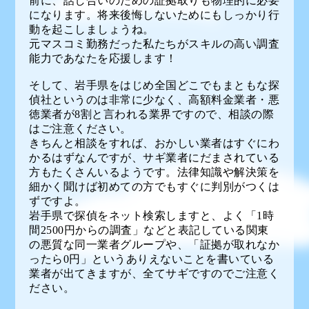
前に、話し合いのための証拠取りも物理的に必要
になります。将来後悔しないためにもしっかり行
動を起こしましょうね。
元マスコミ勤務だった私たちがスキルの高い調査
能力であなたを応援します！
そして、岩手県をはじめ全国どこでもまともな探
偵社というのは非常に少なく、高額料金業者・悪
徳業者が8割と言われる業界ですので、相談の際
はご注意ください。
きちんと相談をすれば、おかしい業者はすぐにわ
かるはずなんですが、サギ業者にだまされている
方もたくさんいるようです。法律知識や解決策を
細かく聞けば初めての方でもすぐに判別がつくは
ずですよ。
岩手県で探偵をネット検索しますと、よく「1時
間2500円からの調査」などと表記している関東
の悪質な同一業者グループや、「証拠が取れなか
ったら0円」というありえないことを書いている
業者が出てきますが、全てサギですのでご注意く
ださい。