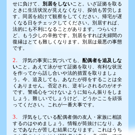
せに負けて、
別居をしない
こと。いざ証拠を取る
ときに生活状況が見えなくなり、探偵も苦労しま
す。同居を続けて観察をしてください。帰宅が遅
くなる日をチェックしてください。別居すれば、
法的にも不利になることがあります。つらいけ
ど、もう少しの辛抱です。別居をすれば夫婦間の
復縁はとても難しくなります。別居は最悪の事態
です。
2.
浮気の事実に気づいても、
配偶者を追及しな
い
こと。あえて泳がせて証拠を取り、有利な状況
を作ってから話し合いや法的措置を取りましょ
う。今、追及しても、あなたが得をすることは全
くありません。否定され、逆ギレされるのがオチ
です。警戒心をつけないように知らん振りをしま
しょう。難しいでしょうけど、どうかここを頑張
ってください。これが一番大事です。
3.
浮気をしている配偶者側の友人・家族に相談
するのはやめましょう。情報が筒抜けになり、あ
とであなたが苦しむ結果になります。これはうち