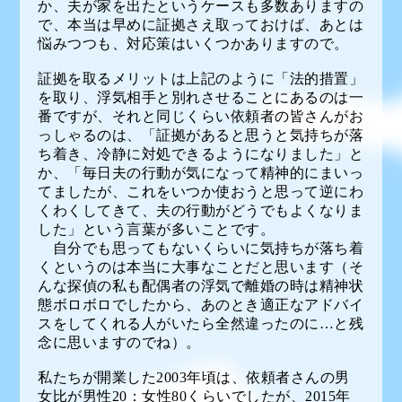
か、夫が家を出たというケースも多数ありますの
で、本当は早めに証拠さえ取っておけば、あとは
悩みつつも、対応策はいくつかありますので。
証拠を取るメリットは上記のように「法的措置」
を取り、浮気相手と別れさせることにあるのは一
番ですが、それと同じくらい依頼者の皆さんがお
っしゃるのは、「証拠があると思うと気持ちが落
ち着き、冷静に対処できるようになりました」と
か、「毎日夫の行動が気になって精神的にまいっ
てましたが、これをいつか使おうと思って逆にわ
くわくしてきて、夫の行動がどうでもよくなりま
した」という言葉が多いことです。
自分でも思ってもないくらいに気持ちが落ち着
くというのは本当に大事なことだと思います（そ
んな探偵の私も配偶者の浮気で離婚の時は精神状
態ボロボロでしたから、あのとき適正なアドバイ
スをしてくれる人がいたら全然違ったのに…と残
念に思いますのでね）。
私たちが開業した2003年頃は、依頼者さんの男
女比が男性20：女性80くらいでしたが、2015年