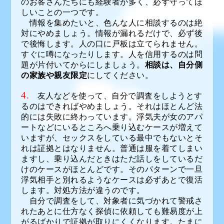
のお客さんたちにも経験者が多く、必ず守ってほ
しいことの一つです。
情報を集めたいと、色んな人に相談するのは絶
対にやめましょう。情報が漏れるだけで、必ず後
で後悔します。人の口に戸板は立てられません。
すぐに噂になったりします。人を信用するのは問
題が片付いてからにしましょう。
相談は、自分側
の家族や親友限定
にしてください。
4.
友人などを使って、自分で調査をしようとす
るのはできればやめましょう。それはほとんど法
的には失敗に終わっています。浮気夫が女のアパ
ートなどにいるところへ乗り込むケースが増えて
いますが、セックスをしている最中でもないとそ
れは証拠とはなりません。普通は服を着てしまい
ますし、乗り込んだときはただ話しをしているだ
けのケースがほとんどです。そのパターンで一旦
浮気相手と別れるようなケースは必ずあとで復活
します。対処方法が違うのです。
自分で調査をして、対象者に気づかれて警戒さ
れたあとに仕方なく探偵に依頼しても難易度が上
がるばかりで証拠が取りにくくなります。たまに