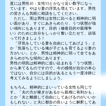
度には男性45：女性55とかなり近い数字になっ
ています。やはり妻の浮気も増えています。男性
の皆さんも気軽に相談をしてください。
ただし、実は男性は女性に比べると精神的に弱
い面があり、すぐにあきらめたり、うつ状態が強
い傾向にもあります。目的（修復目的や親権争
い）のために自分をしっかり奮い立たせて、頑張
って行きましょう！
「浮気をしている妻を自由にしてあげよう」と
か「気落ちしている俺が子どもを育てるより妻の
方がいい」とか、男性は精神的に弱って全てをあ
きらめがちな傾向にあります。
男性の弱気は精神的に追い込まれる「うつ状態」
から来てるものですので、今の感情が自分の本心
ではない、自分には目的があるともう一度冷静に
考えてみるようにしましょう。
もちろん、精神的にまいっている女性も同じで
す。「夫の方が稼ぎがあるから親権に有利かも」
とか「夫と離婚して自由にしてあげるのがいいか
もしれない」と夫に都合の良いように解釈してあ