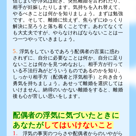
信じまいが浮気は続き、突然離婚を言われたり、
相手が妊娠したりします。気持ちを入れ替えて、
やるべきことは何かを知りましょう。まずは勉強
です。そして、離婚に怯えず、焦らずにゆっくり
解決に至ろうと落ち着くことです。あわてなくて
も大丈夫ですが、やらなければならないことは一
つ一つやっていきましょう。
5.
浮気をしているであろう配偶者の言葉に惑わ
されずに、自分に必要なことは何か、自分に足り
ないことは何かを見つめなおし、相手方が行って
いる不法行為がどういうものであるのかを知り、
しっかり相手方（配偶者と浮気相手）と向き合う
勇気を持ちましょう。あせって離婚を選択しては
いけません。納得のいかない離婚をすると、離婚
後も心が苦しい思いをします。
配偶者の浮気に気づいたときに
あなたが
してはいけないこと
1.
浮気の事実のつらさや配偶者からのいやがら