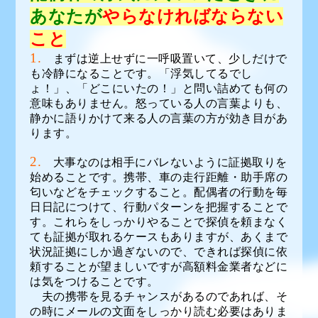
あなたが
やらなければならない
こと
1.
まずは逆上せずに一呼吸置いて、少しだけで
も冷静になることです。「浮気してるでし
ょ！」、「どこにいたの！」と問い詰めても何の
意味もありません。怒っている人の言葉よりも、
静かに語りかけて来る人の言葉の方が効き目があ
ります。
2.
大事なのは相手にバレないように証拠取りを
始めることです。携帯、車の走行距離・助手席の
匂いなどをチェックすること。配偶者の行動を毎
日日記につけて、行動パターンを把握することで
す。これらをしっかりやることで探偵を頼まなく
ても証拠が取れるケースもありますが、あくまで
状況証拠にしか過ぎないので、できれば探偵に依
頼することが望ましいですが高額料金業者などに
は気をつけることです。
夫の携帯を見るチャンスがあるのであれば、そ
の時にメールの文面をしっかり読む必要はありま