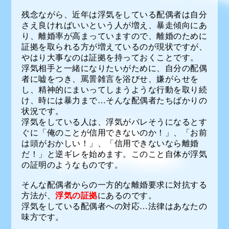
残念ながら、近年は浮気をしている配偶者は自分
さえ良ければいいという人が増え、暴走傾向にあ
り、離婚率が高まっていますので、離婚のために
証拠を取られる方が増えているのが現状ですが、
やはり大事なのは証拠を持っておくことです。
浮気相手と一緒になりたいがために、自分の配偶
者に嘘をつき、罵詈雑言を浴びせ、嫌がらせを
し、精神的にまいってしまうような行動を取り続
け、時には暴力まで…そんな配偶者たちばかりの
状況です。
浮気をしている人は、浮気がバレそうになるとす
ぐに「俺のことが信用できないのか！」、「お前
は頭がおかしい！」、「信用できないなら離婚
だ！」と逆ギレを始めます。このこと自体が浮気
の証明のようなものです。
そんな配偶者からの一方的な離婚要求に対抗する
方法が、
浮気の証拠
にあるのです。
浮気をしている配偶者への対応…法律はあなたの
味方です。